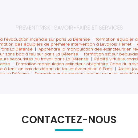
PREVENTIRISK : SAVOIR-FAIRE ET SERVICES
à l’évacuation incendie sur paris La Défense
|
formation équipier d
ormation des équipiers de première intervention à Levallois-Perret
|
Paris La Défense
|
Apprendre la manipulation des extincteurs en réali
ur sans bac à feu sur paris La Défense
|
formation sst sur beauvais
urs secouristes du travail paris La Défense
|
Réalité virtuelle cha
éfense
|
Formation manipulation extincteur obligatoire Code du travai
e à tenir en cas de départ de feu et évacuation à Paris
|
Atelier jo
oie La Défense
|
Formation aux premiers secours pour les salariés p
té sur Paris avec réalité virtuelle
|
Atelier chasse aux risques pour 
rité sur paris ouest la défense
|
formation sst inter entreprise sur l
cteurs sur paris ouest la défense
|
tarif formation sst sauveteur sec
our la journée mondiale de la sécurité en entreprise à Nanterre
|
fo
perret
|
Formation à la manipulation extincteurs sur Courbevoie La 
ans un IGH à La Défense
|
Présentation formation réalité virtuelle c
e formation SST sur Paris La Défense
|
Atelier sécurité incendie s
ie
|
Formation des SST sur paris La Défense
|
Premiers secours en ré
CONTACTEZ-NOUS
isque en réalité virtuelle journée sécurité à Nanterre
|
recyclage d
 digital
|
Formation départ à la retraite sur Courbevoie La Défens
a retraite sur Paris Ouest
|
atelier sécurité pour une journée préve
écurité journée sécurité paris La Défense
|
formation incendie évac
ormation sur paris avec réalité virtuelle
|
Atelier innovant pour journ