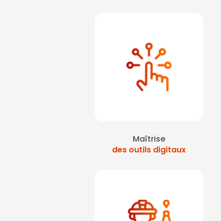
paris ouest la défense
pour une journée séc
sécurité passeport pr
Maîtrise
des outils digitaux