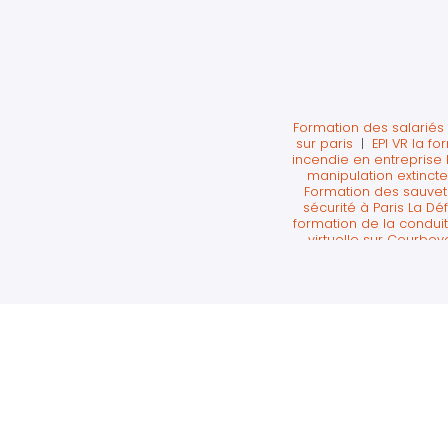
Formation des salariés 
sur paris
|
EPI VR la f
incendie en entreprise 
manipulation extincte
Formation des sauvete
sécurité à Paris La D
formation de la conduit
virtuelle sur Courbev
formation santé sécuri
Perret
|
journée sécu
paris
|
formation extin
défense
|
Atelier p
travail sst levallois 
évacuation incendie d
France
|
organisme d
sécurité à Courbevo
Défense
|
Chasse aux r
sur La Défense avec du
au secourisme avant l
défense
|
Animation s
la défense
|
sst f