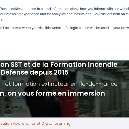
Navigation
Accueil
These cookies are used to collect information about how you interact with our webs
our browsing experience and for analytics and metrics about our visitors both on th
y.
ncendie
E-learning
Autres f
on’t be tracked when you visit this website. A single cookie will be used in your b
cerné ?
Nos modules
Formatio
Jour
vacuation incendie à distance
Incendies liés aux batteries en lithi
Formatio
Chas
vacuation incendie - Guide et Serre file
Évacuation établissements de soin
Formation
Chas
ion SST et de la Formation Incendie
quipiers de première intervention
Évacuation secteur tertiaire
Risq
a Défense depuis 2015
anipulation Extincteurs
Évacuation secteur industriel
Trav
ST et formation extincteur
en Île-de-France
ncendie en réalité augmentée
Situ
ion, on vous forme en immersion
Autr
Secu
Roue
sation Apprenante et Digital Learning