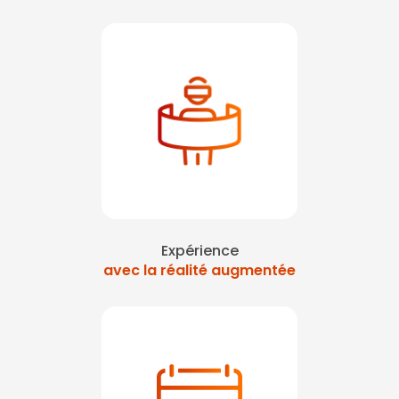
|
sensibiliser au harcèlement moral journée sécurité sur Paris
|
A
urité à Colombes
|
Formation à la sécurité avec réalité virtuelle à 
évention obligatoire
|
formation des équipiers de première interve
Atelier vr pour journée prévention en entreprise paris La Défense
Expérience
avec la réalité augmentée