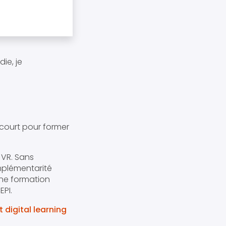
ie, je
 court pour former
 VR. Sans
mplémentarité
une formation
EPI.
 digital learning