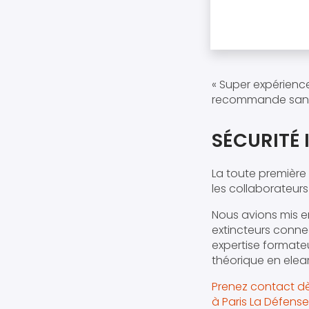
« Super expérience
recommande sans 
SÉCURITÉ 
La toute première
les collaborateurs 
Nous avions mis en
extincteurs conne
expertise formateu
théorique en elea
Prenez contact dè
à Paris La Défense