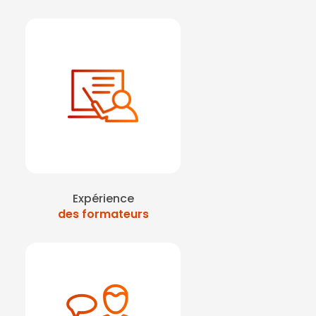
telier premiers secours
Courbevoie
|
Formation
ntion sur La Défense
|
Expérience
des formateurs