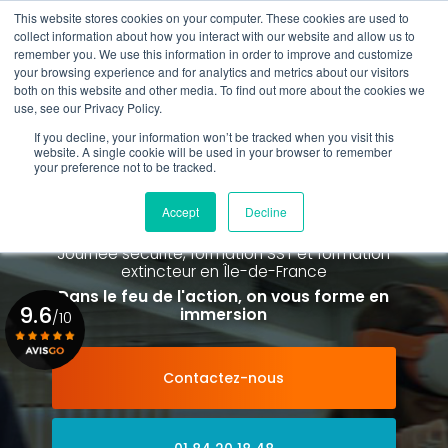
Aller
This website stores cookies on your computer. These cookies are used to
au
Rappel gratuit
collect information about how you interact with our website and allow us to
contenu
remember you. We use this information in order to improve and customize
principal
your browsing experience and for analytics and metrics about our visitors
01 84 20 18 48
both on this website and other media. To find out more about the cookies we
use, see our Privacy Policy.
If you decline, your information won’t be tracked when you visit this
website. A single cookie will be used in your browser to remember
your preference not to be tracked.
Spécialiste de la formation SST et
de la Formation Incendie
Accept
Decline
à Paris La Défense depuis 2015
Journée sécurité, formation SST et formation
extincteur
en Île-de-France
Dans le feu de l'action, on vous forme en
9.6
immersion
/10
Contactez-nous
Voir le certificat