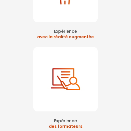
sur Paris
|
Formation secourisme départ à la retraite Levallois Perret
|
formation de la conduite à tenir en cas de départ de feu et évacuation
à Paris
|
premiers secours sur paris ouest la défense
|
Formation des
sauveteurs secouristes du travail paris La Défense
|
formation
sécurité incendie et premiers secours Asnières
|
Formation SST
secourisme et incendie au travail avec réalité virtuelle à Paris La
Défense
Expérience
avec la réalité augmentée
Expérience
des formateurs