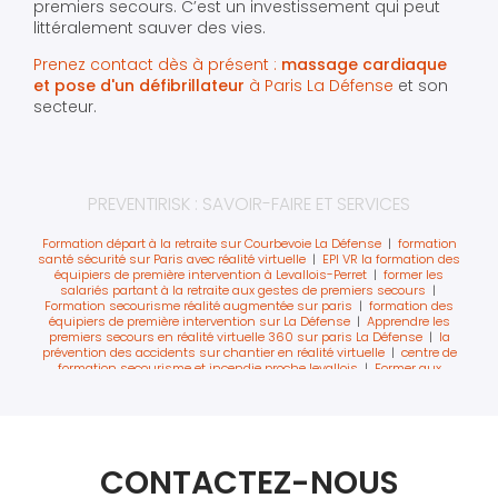
premiers secours. C’est un investissement qui peut
littéralement sauver des vies.
Prenez contact dès à présent :
massage cardiaque
et pose d'un défibrillateur
à Paris La Défense
et son
secteur.
PREVENTIRISK : SAVOIR-FAIRE ET SERVICES
Formation départ à la retraite sur Courbevoie La Défense
|
formation
santé sécurité sur Paris avec réalité virtuelle
|
EPI VR la formation des
équipiers de première intervention à Levallois-Perret
|
former les
salariés partant à la retraite aux gestes de premiers secours
|
Formation secourisme réalité augmentée sur paris
|
formation des
équipiers de première intervention sur La Défense
|
Apprendre les
premiers secours en réalité virtuelle 360 sur paris La Défense
|
la
prévention des accidents sur chantier en réalité virtuelle
|
centre de
formation secourisme et incendie proche levallois
|
Former aux
extincteurs avec la réalité virtuelle sur Paris La Défense
|
Idée atelier
prévention pour une journée sécurité à Levallois-Perret
|
Faire une
formation prévention sécurité sur paris
|
Formation à la sécurité avec
réalité virtuelle à Courbevoie
|
formation en réalité virtuelle pour la
sécurité incendie sur paris
|
formation EPI avec de la réalité virtuelle
sur paris la défense
|
Formation aux premiers secours pour les
CONTACTEZ-NOUS
salariés partant à la retraite
|
sensibiliser au harcèlement moral
journée sécurité sur Paris
|
formation extincteur avec extincteur