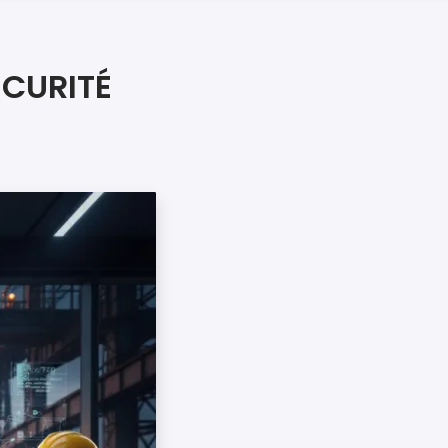
iers premiers secours
ier de Relaxation
CURITÉ