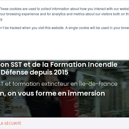
Navigation
Accueil
These cookies are used to collect information about how you interact with our webs
our browsing experience and for analytics and metrics about our visitors both on th
y.
ncendie
E-learning
Autres f
on’t be tracked when you visit this website. A single cookie will be used in your b
cerné ?
Nos modules
Formatio
Jour
vacuation incendie à distance
Incendies liés aux batteries en lithi
Formatio
Chas
vacuation incendie - Guide et Serre file
Évacuation établissements de soin
Formation
Chas
ion SST et de la Formation Incendie
quipiers de première intervention
Évacuation secteur tertiaire
Risq
a Défense depuis 2015
anipulation Extincteurs
Évacuation secteur industriel
Trav
ST et formation extincteur
en Île-de-France
ncendie en réalité augmentée
Situ
ion, on vous forme en immersion
Autr
Secu
Roue
A SÉCURITÉ