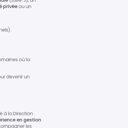
ndie
(SSIAP 3), un
é privée
ou un
nels).
omaines où la
ur devenir un
 à la Direction
érience en gestion
ccompagner les