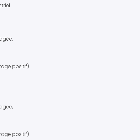
triel
tagée,
rage positif)
tagée,
rage positif)