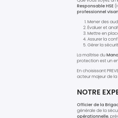
Que vous soyez un
Responsable HSE
(H
professionnel visa
Mener des audi
Évaluer et anal
Mettre en place
Assurer la conf
Gérer la sécuri
La maîtrise du
Mana
protection est un e
En choisissant PREV
acteur majeur de la 
NOTRE EXP
Officier de la Bri
générale de la sécuri
opérationnelle
, pr