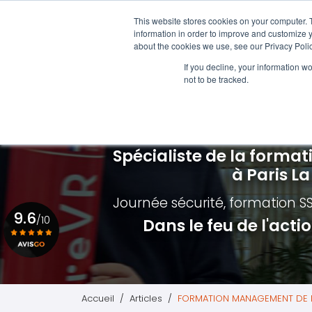
Aller
01 84 20 18 48
au
This website stores cookies on your computer. 
Navigation principale
information in order to improve and customize y
contenu
about the cookies we use, see our Privacy Polic
principal
Formations SST
Formation i
If you decline, your information w
not to be tracked.
Nos différentes formations
Qui est con
Formation Sauveteur Secouriste du Travail
Formation é
Formation MAC SST - RECYCLAGE SST
Formation é
Spécialiste de la format
Formation Premiers Secours Paris
Formation é
à Paris L
Planning des formations SST
Formation M
Journée sécurité, formation S
9.6
Formation I
/10
Dans le feu de l'act
Voir le certificat
Accueil
Articles
FORMATION MANAGEMENT DE L