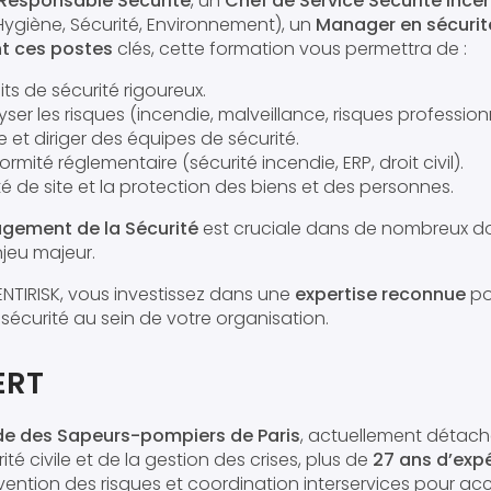
Responsable Sécurité
, un
Chef de Service Sécurité Ince
ygiène, Sécurité, Environnement), un
Manager en sécurit
nt ces postes
clés, cette formation vous permettra de :
ts de sécurité rigoureux.
yser les risques (incendie, malveillance, risques profession
 et diriger des équipes de sécurité.
ormité réglementaire (sécurité incendie, ERP, droit civil).
té de site et la protection des biens et des personnes.
gement de la Sécurité
est cruciale dans de nombreux d
njeu majeur.
ENTIRISK, vous investissez dans une
expertise reconnue
po
sécurité au sein de votre organisation.
ERT
gade des Sapeurs-pompiers de Paris
, actuellement détaché
té civile et de la gestion des crises, plus de
27 ans d’exp
évention des risques et coordination interservices pour a