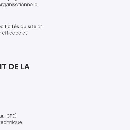
organisationnelle.
ificités du site
et
 efficace et
T DE LA
r, ICPE)
 technique