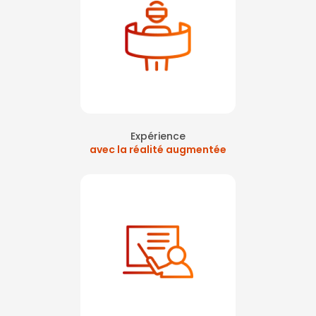
|
Formation elearning sécurité incendie et évacuation à Colombes
|
Formation extincteur en réalité augmentée sur Levallois Perret
|
Premiers secours en réalité virtuelle sur La Défense
|
tarif formation
sst sauveteur secouriste du travail sur la défense
|
Sensibilisation
au massage cardiaque en réalité virtuelle sur Levallois Perret
|
formation incendie évacuation sur paris ouest la défense
|
la
prévention des accidents sur chantier en réalité virtuelle
|
Atelier
extincteur en réalité virtuelle safety day paris La Défense
|
Formation
équipe locale de sécurité incendie La Défense
|
Atelier pour la journée
mondiale de la sécurité en entreprise à Nanterre
|
formation aux
gestes qui sauvent en entreprise sur paris et sa région
|
formation
extincteur avec extincteur virtuels sur paris ouest
Expérience
avec la réalité augmentée