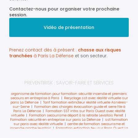
Contactez-nous pour organiser votre prochaine
session.
Vidéo de présentation
Prenez contact dès à présent :
chasse aux risques
tranchées
à Paris La Défense
et son secteur.
PREVENTIRISK : SAVOIR-FAIRE ET SERVICES
organisme de formation pour formation sécurité incendie et premiers
secours en entreprise à Paris
|
Recyclage sst avec réalité virtuelle sur
paris La Défense
|
Tarif formation extincteur réalité virtuelle Asnières-
sur-Seine
|
Formation des chargés évacuation guide et serre file à
Paris La Défense
|
Formation SST intra sur Paris Ouest avec réalité
virtuelle
|
Formation secourisme départ à la retraite Levallois Perret
|
Formation sécurité en entreprise sur paris La Défense
|
sst formation
sur paris avec réalité virtuelle
|
centre de formation secourisme et
incendie proche levallois
|
Formation extinction feu sur Paris Ouest La
Défense
|
Animation sécurité journée sécurité paris La Défense
|
recyclage des secouriste du travail sur La Défense avec du digital
|