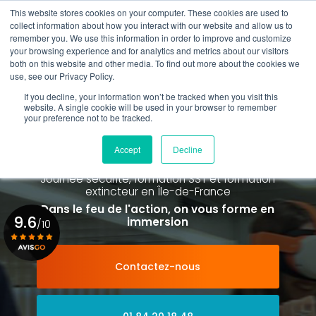
Aller
This website stores cookies on your computer. These cookies are used to
au
Rappel gratuit
collect information about how you interact with our website and allow us to
contenu
remember you. We use this information in order to improve and customize
principal
your browsing experience and for analytics and metrics about our visitors
01 84 20 18 48
both on this website and other media. To find out more about the cookies we
use, see our Privacy Policy.
If you decline, your information won’t be tracked when you visit this
website. A single cookie will be used in your browser to remember
your preference not to be tracked.
Spécialiste de la formation SST et
de la Formation Incendie
Accept
Decline
à Paris La Défense depuis 2015
Journée sécurité, formation SST et formation
extincteur
en Île-de-France
Dans le feu de l'action, on vous forme en
9.6
immersion
/10
Contactez-nous
Voir le certificat