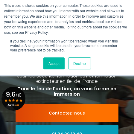
Aller
This website stores cookies on your computer. These cookies are used to
au
Rappel gratuit
collect information about how you interact with our website and allow us to
contenu
remember you. We use this information in order to improve and customize
principal
your browsing experience and for analytics and metrics about our visitors
01 84 20 18 48
both on this website and other media. To find out more about the cookies we
use, see our Privacy Policy.
If you decline, your information won’t be tracked when you visit this
website. A single cookie will be used in your browser to remember
your preference not to be tracked.
Spécialiste de la formation SST et
de la Formation Incendie
Accept
Decline
à Paris La Défense depuis 2015
Journée sécurité, formation SST et formation
extincteur
en Île-de-France
Dans le feu de l'action, on vous forme en
9.6
immersion
/10
Contactez-nous
Voir le certificat