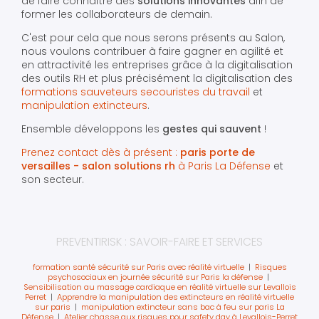
de faire connaître des
solutions innovantes
afin de
former les collaborateurs de demain.
C'est pour cela que nous serons présents au Salon,
nous voulons contribuer à faire gagner en agilité et
en attractivité les entreprises grâce à la digitalisation
des outils RH et plus précisément la digitalisation des
formations sauveteurs secouristes du travail
et
manipulation extincteurs
.
Ensemble développons les
gestes qui sauvent
!
Prenez contact dès à présent :
paris porte de
versailles - salon solutions rh
à Paris La Défense
et
son secteur.
PREVENTIRISK : SAVOIR-FAIRE ET SERVICES
formation santé sécurité sur Paris avec réalité virtuelle
|
Risques
psychosociaux en journée sécurité sur Paris la défense
|
Sensibilisation au massage cardiaque en réalité virtuelle sur Levallois
Perret
|
Apprendre la manipulation des extincteurs en réalité virtuelle
sur paris
|
manipulation extincteur sans bac à feu sur paris La
Défense
|
Atelier chasse aux risques pour safety day à Levallois-Perret