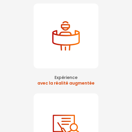
virtuelle à Courbevoie
|
la prévention des accidents sur chantier en
réalité virtuelle
|
Formation aux premiers secours pour les salariés
partant à la retraite
|
formation évacuation incendie sur Paris La
Défense
|
formation incendie évacuation sur paris ouest la défense
|
Formation sécurité en entreprise sur paris La Défense
|
formation
équipier de première intervention sur paris
|
Formation départ à la
retraite sur Courbevoie La Défense
|
Formation des SST sur paris La
Défense
|
Sensibilisation aux gestes de premiers secours en réalité
virtuelle à Courbevoie
|
tarif formation sst sauveteur secouriste du
travail sur la défense
|
Formation des salariés à l’évacuation incendie
sur paris La Défense
|
formation secouriste du travail sst levallois
perret
|
formation de la conduite à tenir en cas de départ de feu et
évacuation à Paris
|
organisation journée sécurité en entreprise avec
atelier en réalité virtuelle sur Paris
|
formation extincteur sur La
Défense avec réalité virtuelle
|
Formation premiers secours sst avec
réalité virtuelle pour agir en cas d'accident à Nanterre
|
Formation
extinction feu sur Paris Ouest La Défense
Expérience
avec la réalité augmentée