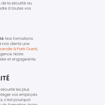
s de la sécurité au
ndre à toutes vos
té
. Nos formations
à nos clients une
cendie à Paris Ouest
,
rgence. Notre
lisée et engageante,
ITÉ
écurité les plus
otéger vos employés
ts, c'est pourquoi
 de formation. Notre