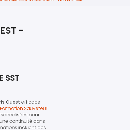
iers premiers secours
ier de Relaxation
EST -
E SST
ris Ouest
efficace
Formation Sauveteur
rsonnalisées pour
 une continuité dans
rmations incluent des