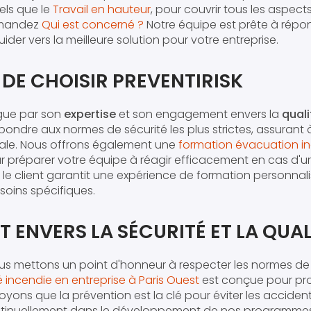
els que le
Travail en hauteur
, pour couvrir tous les aspect
demandez
Qui est concerné ?
Notre équipe est prête à répo
ider vers la meilleure solution pour votre entreprise.
 DE CHOISIR PREVENTIRISK
ngue par son
expertise
et son engagement envers la
quali
ondre aux normes de sécurité les plus strictes, assurant 
totale. Nous offrons également une
formation évacuation in
our préparer votre équipe à réagir efficacement en cas d'u
le client garantit une expérience de formation personna
soins spécifiques.
ENVERS LA SÉCURITÉ ET LA QUAL
us mettons un point d'honneur à respecter les normes de s
é incendie en entreprise à Paris Ouest
est conçue pour pr
oyons que la prévention est la clé pour éviter les acciden
ntinuellement dans le développement de nos programmes