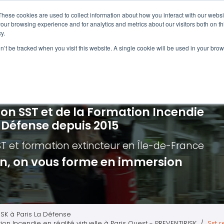
Navigation
Accueil
These cookies are used to collect information about how you interact with our webs
our browsing experience and for analytics and metrics about our visitors both on th
y.
ncendie
E-learning
Autres f
on’t be tracked when you visit this website. A single cookie will be used in your b
cerné ?
Nos modules
Formatio
Jour
vacuation incendie à distance
Incendies liés aux batteries en lithi
Formatio
Chas
vacuation incendie - Guide et Serre file
Évacuation établissements de soin
Formation
Chas
ion SST et de la Formation Incendie
quipiers de première intervention
Évacuation secteur tertiaire
Risq
a Défense depuis 2015
anipulation Extincteurs
Évacuation secteur industriel
Trav
ST et formation extincteur
en Île-de-France
ncendie en réalité augmentée
Situ
ion, on vous forme en immersion
Autr
Secu
Roue
ISK à Paris La Défense
ion Incendie en réalité virtuelle à Paris Ouest - PREVENTIRISK
Sst 