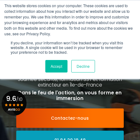
Aller
This website stores cookies on your computer. These cookies are used to
au
collect information about how you interact with our website and allow us to
contenu
remember you. We use this information in order to improve and customize
principal
your browsing experience and for analytics and metrics about our visitors
01 84 20 18 48
both on this website and other media. To find out more about the cookies we
use, see our Privacy Policy.
If you decline, your information won’t be tracked when you visit this
website. A single cookie will be used in your browser to remember
your preference not to be tracked.
Spécialiste de la formation SST et
de la Formation Incendie
Accept
Decline
à Paris La Défense depuis 2015
Journée sécurité, formation SST et formation
extincteur
en Île-de-France
Dans le feu de l'action, on vous forme en
9.6
immersion
/10
Contactez-nous
Voir le certificat