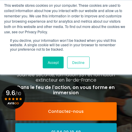
Aller
This website stores cookies on your computer. These cookies are used to
au
collect information about how you interact with our website and allow us to
contenu
remember you. We use this information in order to improve and customize
principal
your browsing experience and for analytics and metrics about our visitors
01 84 20 18 48
both on this website and other media. To find out more about the cookies we
use, see our Privacy Policy.
If you decline, your information won’t be tracked when you visit this
website. A single cookie will be used in your browser to remember
your preference not to be tracked.
Spécialiste de la formation SST et
de la Formation Incendie
Accept
Decline
à Paris La Défense depuis 2015
Journée sécurité, formation SST et formation
extincteur
en Île-de-France
Dans le feu de l'action, on vous forme en
9.6
immersion
/10
Contactez-nous
Voir le certificat