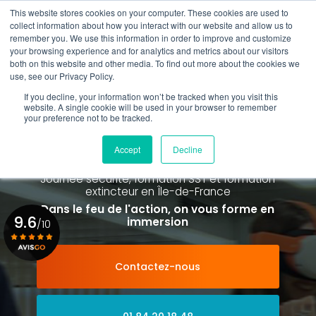
Aller
This website stores cookies on your computer. These cookies are used to
au
collect information about how you interact with our website and allow us to
contenu
remember you. We use this information in order to improve and customize
principal
your browsing experience and for analytics and metrics about our visitors
01 84 20 18 48
both on this website and other media. To find out more about the cookies we
use, see our Privacy Policy.
If you decline, your information won’t be tracked when you visit this
website. A single cookie will be used in your browser to remember
your preference not to be tracked.
Spécialiste de la formation SST et
de la Formation Incendie
Accept
Decline
à Paris La Défense depuis 2015
Journée sécurité, formation SST et formation
extincteur
en Île-de-France
Dans le feu de l'action, on vous forme en
9.6
immersion
/10
Contactez-nous
Voir le certificat