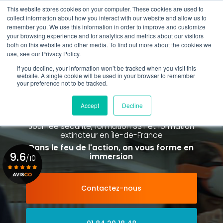
Aller
This website stores cookies on your computer. These cookies are used to
au
collect information about how you interact with our website and allow us to
contenu
remember you. We use this information in order to improve and customize
principal
your browsing experience and for analytics and metrics about our visitors
01 84 20 18 48
both on this website and other media. To find out more about the cookies we
use, see our Privacy Policy.
If you decline, your information won’t be tracked when you visit this
website. A single cookie will be used in your browser to remember
your preference not to be tracked.
Spécialiste de la formation SST et
de la Formation Incendie
Accept
Decline
à Paris La Défense depuis 2015
Journée sécurité, formation SST et formation
extincteur
en Île-de-France
Dans le feu de l'action, on vous forme en
9.6
immersion
/10
Contactez-nous
Voir le certificat