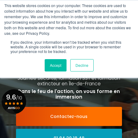
Aller
This website stores cookies on your computer. These cookies are used to
au
collect information about how you interact with our website and allow us to
contenu
remember you. We use this information in order to improve and customize
principal
your browsing experience and for analytics and metrics about our visitors
01 84 20 18 48
both on this website and other media. To find out more about the cookies we
use, see our Privacy Policy.
If you decline, your information won’t be tracked when you visit this
website. A single cookie will be used in your browser to remember
your preference not to be tracked.
Spécialiste de la formation SST et
de la Formation Incendie
Accept
Decline
à Paris La Défense depuis 2015
Journée sécurité, formation SST et formation
extincteur
en Île-de-France
Dans le feu de l'action, on vous forme en
9.6
immersion
/10
Contactez-nous
Voir le certificat