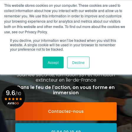
Aller
This website stores cookies on your computer. These cookies are used to
au
collect information about how you interact with our website and allow us to
contenu
remember you. We use this information in order to improve and customize
principal
your browsing experience and for analytics and metrics about our visitors
01 84 20 18 48
both on this website and other media. To find out more about the cookies we
use, see our Privacy Policy.
If you decline, your information won’t be tracked when you visit this
website. A single cookie will be used in your browser to remember
your preference not to be tracked.
Spécialiste de la formation SST et
de la Formation Incendie
Accept
Decline
à Paris La Défense depuis 2015
Journée sécurité, formation SST et formation
extincteur
en Île-de-France
Dans le feu de l'action, on vous forme en
9.6
immersion
/10
Contactez-nous
Voir le certificat