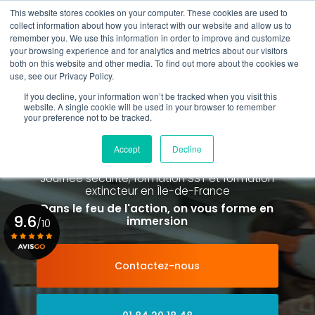
Aller
This website stores cookies on your computer. These cookies are used to
au
collect information about how you interact with our website and allow us to
contenu
remember you. We use this information in order to improve and customize
principal
your browsing experience and for analytics and metrics about our visitors
01 84 20 18 48
both on this website and other media. To find out more about the cookies we
use, see our Privacy Policy.
If you decline, your information won’t be tracked when you visit this
website. A single cookie will be used in your browser to remember
your preference not to be tracked.
Spécialiste de la formation SST et
de la Formation Incendie
Accept
Decline
à Paris La Défense depuis 2015
Journée sécurité, formation SST et formation
extincteur
en Île-de-France
Dans le feu de l'action, on vous forme en
9.6
immersion
/10
Contactez-nous
Voir le certificat