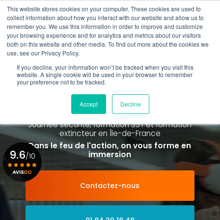
Aller
This website stores cookies on your computer. These cookies are used to
au
collect information about how you interact with our website and allow us to
contenu
remember you. We use this information in order to improve and customize
principal
your browsing experience and for analytics and metrics about our visitors
01 84 20 18 48
both on this website and other media. To find out more about the cookies we
use, see our Privacy Policy.
If you decline, your information won’t be tracked when you visit this
website. A single cookie will be used in your browser to remember
your preference not to be tracked.
Spécialiste de la formation SST et
de la Formation Incendie
Accept
Decline
à Paris La Défense depuis 2015
Journée sécurité, formation SST et formation
extincteur
en Île-de-France
Dans le feu de l'action, on vous forme en
9.6
immersion
/10
Contactez-nous
Voir le certificat