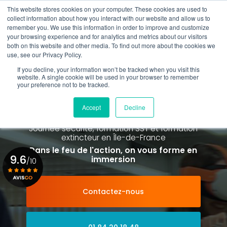
Aller
This website stores cookies on your computer. These cookies are used to
au
collect information about how you interact with our website and allow us to
contenu
remember you. We use this information in order to improve and customize
principal
your browsing experience and for analytics and metrics about our visitors
01 84 20 18 48
both on this website and other media. To find out more about the cookies we
use, see our Privacy Policy.
If you decline, your information won’t be tracked when you visit this
website. A single cookie will be used in your browser to remember
your preference not to be tracked.
Spécialiste de la formation SST et
de la Formation Incendie
Accept
Decline
à Paris La Défense depuis 2015
Journée sécurité, formation SST et formation
extincteur
en Île-de-France
Dans le feu de l'action, on vous forme en
9.6
immersion
/10
Contactez-nous
Voir le certificat