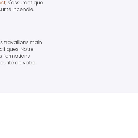
est
, s'assurant que
rité incendie.
s travaillons main
ifiques. Notre
es formations
écurité de votre