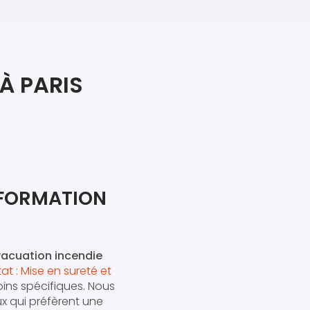
iers premiers secours
ier de Relaxation
À PARIS
 FORMATION
vacuation incendie
at : Mise en sureté et
ins spécifiques. Nous
x qui préfèrent une