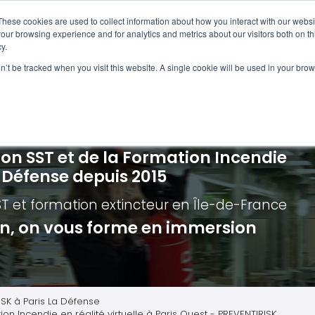
Navigation
Accueil
These cookies are used to collect information about how you interact with our webs
our browsing experience and for analytics and metrics about our visitors both on th
y.
ncendie
E-learning
Autres f
on’t be tracked when you visit this website. A single cookie will be used in your b
cerné ?
Nos modules
Formatio
Jour
vacuation incendie à distance
Incendies liés aux batteries en lithi
Formatio
Chas
vacuation incendie - Guide et Serre file
Évacuation établissements de soin
Formation
Chas
ion SST et de la Formation Incendie
quipiers de première intervention
Évacuation secteur tertiaire
Risq
a Défense depuis 2015
anipulation Extincteurs
Évacuation secteur industriel
Trav
ST et formation extincteur
en Île-de-France
ncendie en réalité augmentée
Situ
ion, on vous forme en immersion
Autr
Secu
Roue
ISK à Paris La Défense
ion Incendie en réalité virtuelle à Paris Ouest - PREVENTIRISK