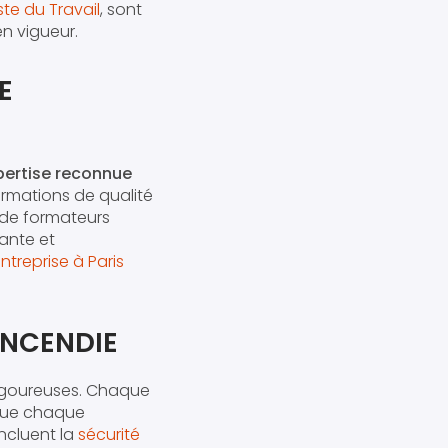
te du Travail
, sont
n vigueur.
E
pertise reconnue
ormations de qualité
e de formateurs
ante et
entreprise à Paris
INCENDIE
rigoureuses. Chaque
 que chaque
ncluent la
sécurité