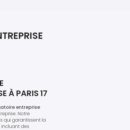
iers premiers secours
ier de Relaxation
NTREPRISE
E
 À PARIS 17
atoire entreprise
reprise. Notre
 qui garantissent la
 incluant des