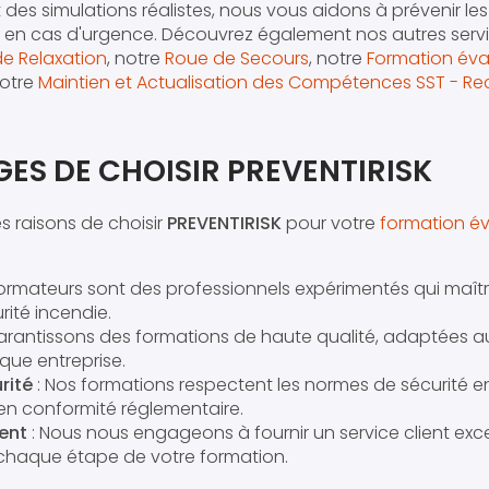
 des simulations réalistes, nous vous aidons à prévenir les
t en cas d'urgence. Découvrez également nos autres ser
 de Relaxation
, notre
Roue de Secours
, notre
Formation éva
otre
Maintien et Actualisation des Compétences SST - Re
ES DE CHOISIR PREVENTIRISK
s raisons de choisir
PREVENTIRISK
pour votre
formation é
ormateurs sont des professionnels expérimentés qui maîtri
ité incendie.
arantissons des formations de haute qualité, adaptées a
que entreprise.
rité
: Nos formations respectent les normes de sécurité e
en conformité réglementaire.
ent
: Nous nous engageons à fournir un service client exc
aque étape de votre formation.