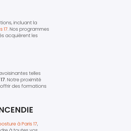
ons, incluant la
s 17
. Nos programmes
és acquièrent les
voisinantes telles
 17
. Notre proximité
ffrir des formations
NCENDIE
osture à Paris 17
,
ndre à toutes vos