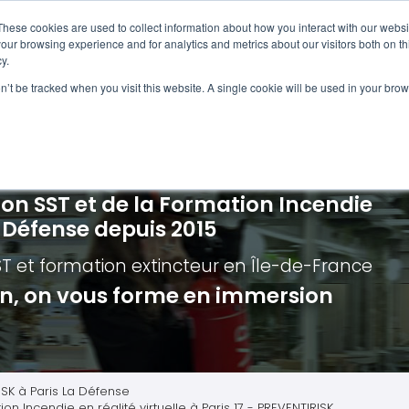
Navigation
Accueil
These cookies are used to collect information about how you interact with our webs
our browsing experience and for analytics and metrics about our visitors both on th
y.
ncendie
E-learning
Autres f
on’t be tracked when you visit this website. A single cookie will be used in your b
cerné ?
Nos modules
Formatio
Jour
vacuation incendie à distance
Incendies liés aux batteries en lithi
Formatio
Chas
vacuation incendie - Guide et Serre file
Évacuation établissements de soin
Formation
Chas
ion SST et de la Formation Incendie
quipiers de première intervention
Évacuation secteur tertiaire
Risq
a Défense depuis 2015
anipulation Extincteurs
Évacuation secteur industriel
Trav
ST et formation extincteur
en Île-de-France
ncendie en réalité augmentée
Situ
ion, on vous forme en immersion
Autr
Secu
Roue
ISK à Paris La Défense
on Incendie en réalité virtuelle à Paris 17 - PREVENTIRISK