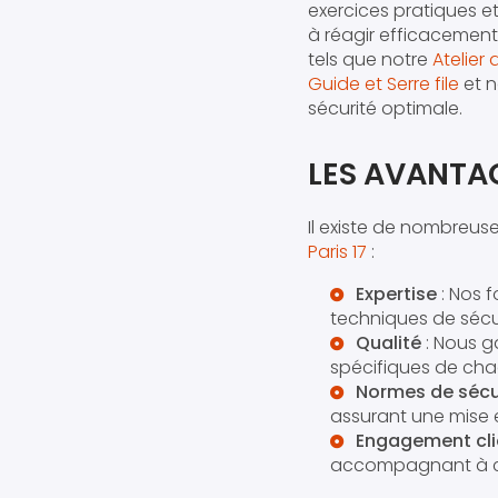
exercices pratiques et
à réagir efficacemen
tels que notre
Atelier
Guide et Serre file
et n
sécurité optimale.
LES AVANTAG
Il existe de nombreuse
Paris 17
:
Expertise
: Nos f
techniques de sécur
Qualité
: Nous g
spécifiques de cha
Normes de sécu
assurant une mise 
Engagement cli
accompagnant à ch