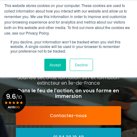
Aller
This website stores cookies on your computer. These cookies are used to
au
collect information about how you interact with our website and allow us to
contenu
remember you. We use this information in order to improve and customize
principal
your browsing experience and for analytics and metrics about our visitors
01 84 20 18 48
both on this website and other media. To find out more about the cookies we
use, see our Privacy Policy.
If you decline, your information won’t be tracked when you visit this
website. A single cookie will be used in your browser to remember
your preference not to be tracked.
Spécialiste de la formation SST et
de la Formation Incendie
Accept
Decline
à Paris La Défense depuis 2015
Journée sécurité, formation SST et formation
extincteur
en Île-de-France
Dans le feu de l'action, on vous forme en
9.6
immersion
/10
Contactez-nous
Voir le certificat