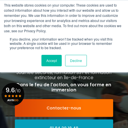
Aller
This website stores cookies on your computer. These cookies are used to
au
collect information about how you interact with our website and allow us to
contenu
remember you. We use this information in order to improve and customize
principal
your browsing experience and for analytics and metrics about our visitors
01 84 20 18 48
both on this website and other media. To find out more about the cookies we
use, see our Privacy Policy.
If you decline, your information won’t be tracked when you visit this
website. A single cookie will be used in your browser to remember
your preference not to be tracked.
Spécialiste de la formation SST et
de la Formation Incendie
Accept
Decline
à Paris La Défense depuis 2015
Journée sécurité, formation SST et formation
extincteur
en Île-de-France
Dans le feu de l'action, on vous forme en
9.6
immersion
/10
Contactez-nous
Voir le certificat