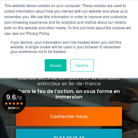
Aller
This website stores cookies on your computer. These cookies are used to
au
collect information about how you interact with our website and allow us to
contenu
remember you. We use this information in order to improve and customize
principal
your browsing experience and for analytics and metrics about our visitors
01 84 20 18 48
both on this website and other media. To find out more about the cookies we
use, see our Privacy Policy.
If you decline, your information won’t be tracked when you visit this
website. A single cookie will be used in your browser to remember
your preference not to be tracked.
Spécialiste de la formation SST et
de la Formation Incendie
Accept
Decline
à Paris La Défense depuis 2015
Journée sécurité, formation SST et formation
extincteur
en Île-de-France
Dans le feu de l'action, on vous forme en
9.6
immersion
/10
Contactez-nous
Voir le certificat