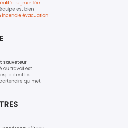
réalité augmentée
.
équipe est bien
n incendie évacuation
E
t sauveteur
 au travail est
respectent les
 partenaire qui met
UTRES
ourquoi nous offrons