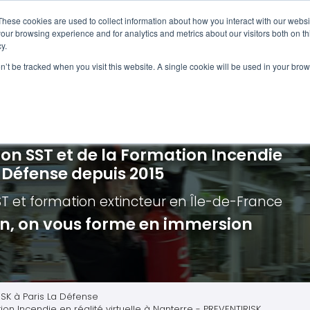
Navigation
Accueil
These cookies are used to collect information about how you interact with our webs
our browsing experience and for analytics and metrics about our visitors both on th
y.
ncendie
E-learning
Autres f
on’t be tracked when you visit this website. A single cookie will be used in your b
cerné ?
Nos modules
Formatio
Jour
vacuation incendie à distance
Incendies liés aux batteries en lithi
Formatio
Chas
vacuation incendie - Guide et Serre file
Évacuation établissements de soin
Formation
Chas
ion SST et de la Formation Incendie
quipiers de première intervention
Évacuation secteur tertiaire
Risq
a Défense depuis 2015
anipulation Extincteurs
Évacuation secteur industriel
Trav
ST et formation extincteur
en Île-de-France
ncendie en réalité augmentée
Situ
ion, on vous forme en immersion
Autr
Secu
Roue
ISK à Paris La Défense
ion Incendie en réalité virtuelle à Nanterre - PREVENTIRISK