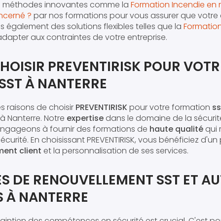
des méthodes innovantes comme la
Formation Incendie en 
ncerné ?
par nos formations pour vous assurer que votre 
 également des solutions flexibles telles que la
Formatio
'adapter aux contraintes de votre entreprise.
HOISIR PREVENTIRISK POUR VOTR
SST À NANTERRE
s raisons de choisir
PREVENTIRISK
pour votre formation
ss
à Nanterre. Notre
expertise
dans le domaine de la sécurité
engageons à fournir des formations de
haute qualité
qui 
curité. En choisissant PREVENTIRISK, vous bénéficiez d'un
ent client
et la personnalisation de ses services.
S DE RENOUVELLEMENT SST ET A
 À NANTERRE
intien des compétences en sécurité est crucial. C'est p