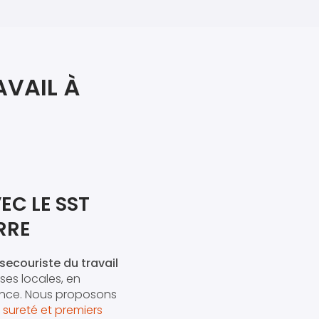
iers premiers secours
ier de Relaxation
AVAIL À
EC LE SST
RRE
secouriste du travail
ses locales, en
ence. Nous proposons
 sureté et premiers