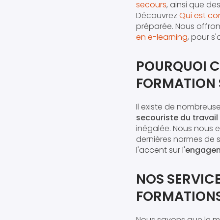
secours
, ainsi que 
Découvrez
Qui est co
préparée. Nous offrons
en e-learning
, pour s
POURQUOI C
FORMATION 
Il existe de nombreuse
secouriste du travail
inégalée. Nous nous 
dernières normes de sé
l'accent sur l'
engagem
NOS SERVICE
FORMATIONS
Nous savons que le ma