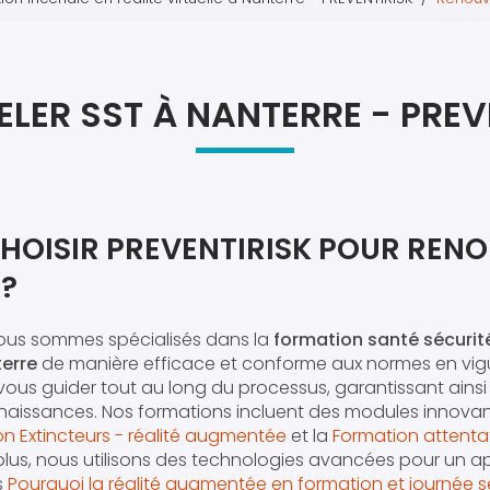
Atel
Atel
LER SST À NANTERRE - PREV
HOISIR PREVENTIRISK POUR RENO
 ?
nous sommes spécialisés dans la
formation santé sécurit
terre
de manière efficace et conforme aux normes en vigu
 vous guider tout au long du processus, garantissant ainsi
aissances. Nos formations incluent des modules innovant
n Extincteurs - réalité augmentée
et la
Formation attentat
 plus, nous utilisons des technologies avancées pour un a
s
Pourquoi la réalité augmentée en formation et journée s