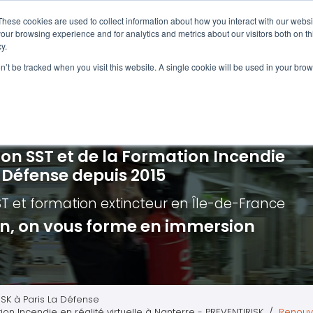
Navigation
Accueil
These cookies are used to collect information about how you interact with our webs
our browsing experience and for analytics and metrics about our visitors both on th
y.
ncendie
E-learning
Autres f
on’t be tracked when you visit this website. A single cookie will be used in your b
cerné ?
Nos modules
Formatio
Jour
vacuation incendie à distance
Incendies liés aux batteries en lithi
Formatio
Chas
vacuation incendie - Guide et Serre file
Évacuation établissements de soin
Formation
Chas
ion SST et de la Formation Incendie
quipiers de première intervention
Évacuation secteur tertiaire
Risq
a Défense depuis 2015
anipulation Extincteurs
Évacuation secteur industriel
Trav
ST et formation extincteur
en Île-de-France
ncendie en réalité augmentée
Situ
ion, on vous forme en immersion
Autr
Secu
Roue
ISK à Paris La Défense
ion Incendie en réalité virtuelle à Nanterre - PREVENTIRISK
Renouve