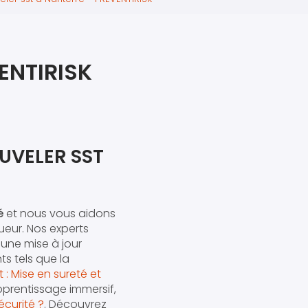
iers premiers secours
ier de Relaxation
ENTIRISK
UVELER SST
é
et nous vous aidons
eur. Nos experts
 une mise à jour
s tels que la
 : Mise en sureté et
pprentissage immersif,
écurité ?
. Découvrez