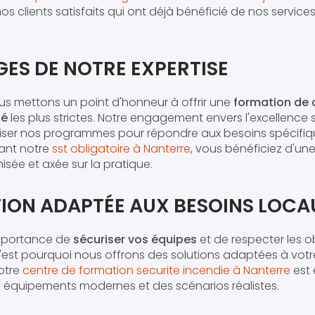
os clients satisfaits qui ont déjà bénéficié de nos service
ES DE NOTRE EXPERTISE
us mettons un point d'honneur à offrir une
formation de 
té
les plus strictes. Notre engagement envers l'excellence 
iser nos programmes pour répondre aux besoins spécifi
sant notre
sst obligatoire à Nanterre
, vous bénéficiez d'u
ée et axée sur la pratique.
ION ADAPTÉE AUX BESOINS LOCA
mportance de
sécuriser vos équipes
et de respecter les o
'est pourquoi nous offrons des solutions adaptées à votre
Notre
centre de formation securite incendie à Nanterre
est 
 équipements modernes et des scénarios réalistes.