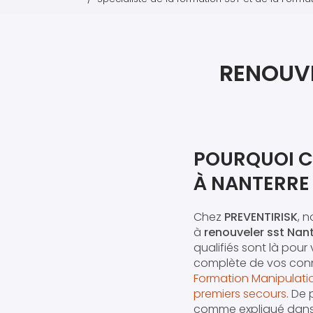
RENOUVE
POURQUOI C
À NANTERRE
Chez
PREVENTIRISK
, 
à
renouveler sst Nan
qualifiés sont là pour
complète de vos conn
Formation Manipulatio
premiers secours
. De
comme expliqué dan