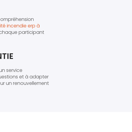
e compréhension
ité incendie erp à
e chaque participant
TIE
un service
uestions et à adapter
our un renouvellement