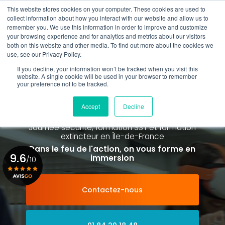
Aller
This website stores cookies on your computer. These cookies are used to
au
collect information about how you interact with our website and allow us to
contenu
remember you. We use this information in order to improve and customize
principal
your browsing experience and for analytics and metrics about our visitors
01 84 20 18 48
both on this website and other media. To find out more about the cookies we
use, see our Privacy Policy.
If you decline, your information won’t be tracked when you visit this
website. A single cookie will be used in your browser to remember
your preference not to be tracked.
Spécialiste de la formation SST et
de la Formation Incendie
Accept
Decline
à Paris La Défense depuis 2015
Journée sécurité, formation SST et formation
extincteur
en Île-de-France
Dans le feu de l'action, on vous forme en
9.6
immersion
/10
Contactez-nous
Voir le certificat