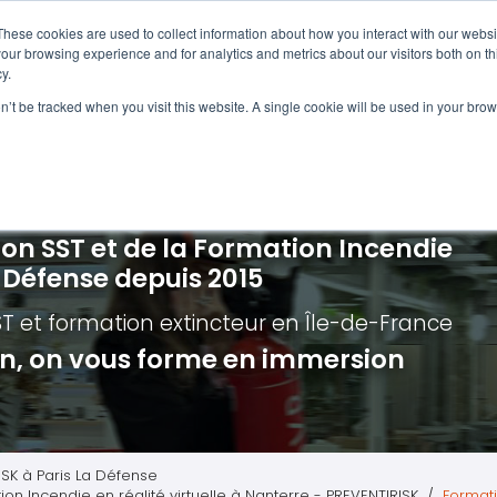
Navigation
Accueil
These cookies are used to collect information about how you interact with our webs
our browsing experience and for analytics and metrics about our visitors both on th
y.
ncendie
E-learning
Autres f
on’t be tracked when you visit this website. A single cookie will be used in your b
cerné ?
Nos modules
Formatio
Jour
vacuation incendie à distance
Incendies liés aux batteries en lithi
Formatio
Chas
vacuation incendie - Guide et Serre file
Évacuation établissements de soin
Formation
Chas
ion SST et de la Formation Incendie
quipiers de première intervention
Évacuation secteur tertiaire
Risq
a Défense depuis 2015
anipulation Extincteurs
Évacuation secteur industriel
Trav
ST et formation extincteur
en Île-de-France
ncendie en réalité augmentée
Situ
ion, on vous forme en immersion
Autr
Secu
Roue
ISK à Paris La Défense
ion Incendie en réalité virtuelle à Nanterre - PREVENTIRISK
Formati