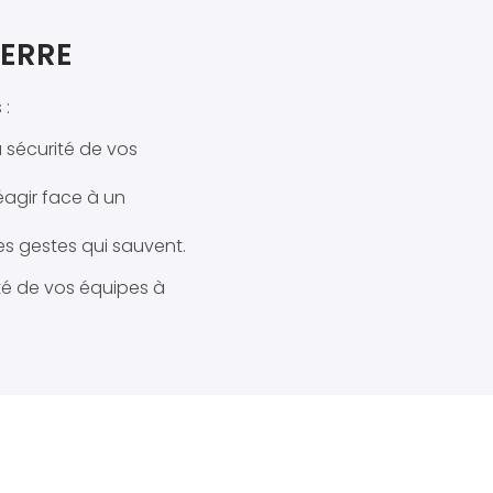
TERRE
 :
a sécurité de vos
éagir face à un
es gestes qui sauvent.
ité de vos équipes à