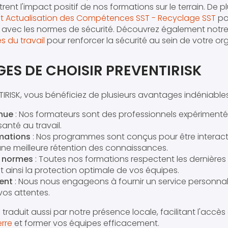
nt l'impact positif de nos formations sur le terrain. De p
et Actualisation des Compétences SST - Recyclage SST
po
r avec les normes de sécurité. Découvrez également notr
s du travail
pour renforcer la sécurité au sein de votre or
ES DE CHOISIR PREVENTIRISK
TIRISK, vous bénéficiez de plusieurs avantages indéniables
nnue
: Nos formateurs sont des professionnels expériment
santé au travail.
rmations
: Nos programmes sont conçus pour être interacti
une meilleure rétention des connaissances.
x normes
: Toutes nos formations respectent les dernières
t ainsi la protection optimale de vos équipes.
ent
: Nous nous engageons à fournir un service personnali
vos attentes.
raduit aussi par notre présence locale, facilitant l'accès
erre
et former vos équipes efficacement.