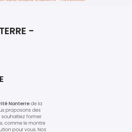
iers premiers secours
ier de Relaxation
TERRE -
E
ité Nanterre
de la
nous proposons des
souhaitiez former
nce, comme le montre
lution pour vous. Nos