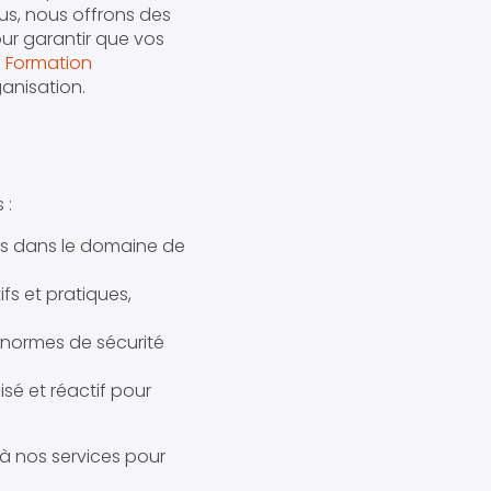
lus, nous offrons des
ur garantir que vos
e
Formation
ganisation.
 :
és dans le domaine de
fs et pratiques,
 normes de sécurité
sé et réactif pour
 à nos services pour