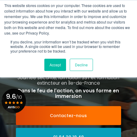
Aller
This website stores cookies on your computer. These cookies are used to
au
collect information about how you interact with our website and allow us to
contenu
remember you. We use this information in order to improve and customize
principal
your browsing experience and for analytics and metrics about our visitors
01 84 20 18 48
both on this website and other media. To find out more about the cookies we
use, see our Privacy Policy.
If you decline, your information won’t be tracked when you visit this
website. A single cookie will be used in your browser to remember
your preference not to be tracked.
Spécialiste de la formation SST et
de la Formation Incendie
Accept
Decline
à Paris La Défense depuis 2015
Journée sécurité, formation SST et formation
extincteur
en Île-de-France
Dans le feu de l'action, on vous forme en
9.6
immersion
/10
Contactez-nous
Voir le certificat