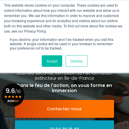
Aller
This website stores cookies on your computer. These cookies are used to
au
collect information about how you interact with our website and allow us to
contenu
remember you. We use this information in order to improve and customize
principal
your browsing experience and for analytics and metrics about our visitors
01 84 20 18 48
both on this website and other media. To find out more about the cookies we
use, see our Privacy Policy.
If you decline, your information won’t be tracked when you visit this
website. A single cookie will be used in your browser to remember
your preference not to be tracked.
Spécialiste de la formation SST et
de la Formation Incendie
Accept
Decline
à Paris La Défense depuis 2015
Journée sécurité, formation SST et formation
extincteur
en Île-de-France
Dans le feu de l'action, on vous forme en
9.6
immersion
/10
Contactez-nous
Voir le certificat