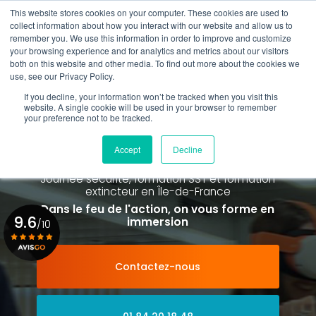
Aller
This website stores cookies on your computer. These cookies are used to
au
collect information about how you interact with our website and allow us to
contenu
remember you. We use this information in order to improve and customize
principal
your browsing experience and for analytics and metrics about our visitors
01 84 20 18 48
both on this website and other media. To find out more about the cookies we
use, see our Privacy Policy.
If you decline, your information won’t be tracked when you visit this
website. A single cookie will be used in your browser to remember
your preference not to be tracked.
Spécialiste de la formation SST et
de la Formation Incendie
Accept
Decline
à Paris La Défense depuis 2015
Journée sécurité, formation SST et formation
extincteur
en Île-de-France
Dans le feu de l'action, on vous forme en
9.6
immersion
/10
Contactez-nous
Voir le certificat