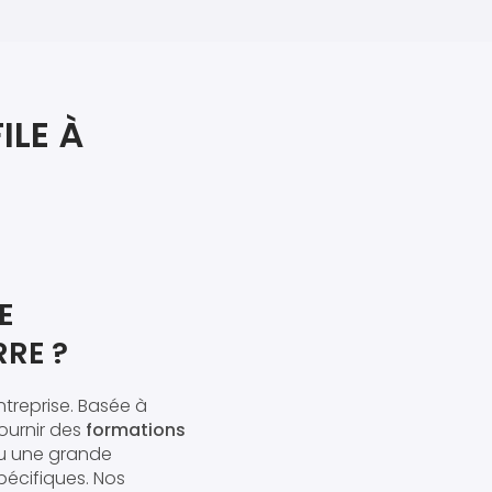
iers premiers secours
ier de Relaxation
ILE À
E
RRE ?
ntreprise. Basée à
ournir des
formations
ou une grande
écifiques. Nos