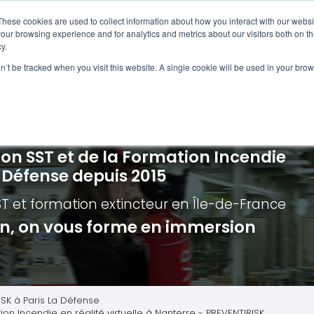
Navigation
Accueil
These cookies are used to collect information about how you interact with our webs
our browsing experience and for analytics and metrics about our visitors both on th
y.
ncendie
E-learning
Autres f
on’t be tracked when you visit this website. A single cookie will be used in your b
cerné ?
Nos modules
Formatio
Jour
vacuation incendie à distance
Incendies liés aux batteries en lithi
Formatio
Chas
vacuation incendie - Guide et Serre file
Évacuation établissements de soin
Formation
Chas
ion SST et de la Formation Incendie
quipiers de première intervention
Évacuation secteur tertiaire
Risq
a Défense depuis 2015
anipulation Extincteurs
Évacuation secteur industriel
Trav
ST et formation extincteur
en Île-de-France
ncendie en réalité augmentée
Situ
ion, on vous forme en immersion
Autr
Secu
Roue
ISK à Paris La Défense
ion Incendie en réalité virtuelle à Nanterre - PREVENTIRISK