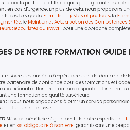
es aspects pratiques et théoriques pour garantir que cha
ment en cas d'urgence. En plus de cela, nous proposons
taires, tels que la
Formation gestes et postures
, la
Forma
 augmentée
, le
Maintien et Actualisation des Compétences 
eurs Secouristes du travail
, pour une approche complète 
ES DE NOTRE FORMATION GUIDE F
nnue
: Avec des années d'expérience dans le domaine de la
otre partenaire de confiance pour des formations efficac
es de sécurité
: Nos programmes respectent les normes de
rant une formation de qualité supérieure.
ent
: Nous nous engageons à offrir un service personnali
s de chaque entreprise.
TIRISK, vous bénéficiez également de notre expertise en
f
e
et en
sst obligatoire à Nanterre
, garantissant une prép