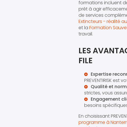
formations incluent d
prêt à agir efficace
de services complémen
Extincteurs - réalité
et la
Formation Sauvet
travail.
LES AVANTAG
FILE
Expertise reco
PREVENTIRISK est v
Qualité et norm
strictes, vous assu
Engagement cli
besoins spécifique
En choisissant PREVEN
programme à Nanterr