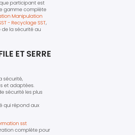
que participant est
 une gamme complète
tion Manipulation
SST - Recyclage SST
,
de la sécurité au
ILE ET SERRE
 sécurité,
es et adaptées.
 sécurité les plus
sé qui répond aux
ormation sst
aration complète pour