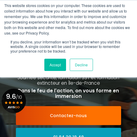
Aller
This website stores cookies on your computer. These cookies are used to
au
collect information about how you interact with our website and allow us to
contenu
remember you. We use this information in order to improve and customize
principal
your browsing experience and for analytics and metrics about our visitors
01 84 20 18 48
both on this website and other media. To find out more about the cookies we
use, see our Privacy Policy.
If you decline, your information won’t be tracked when you visit this
website. A single cookie will be used in your browser to remember
your preference not to be tracked.
Spécialiste de la formation SST et
de la Formation Incendie
Accept
Decline
à Paris La Défense depuis 2015
Journée sécurité, formation SST et formation
extincteur
en Île-de-France
Dans le feu de l'action, on vous forme en
9.6
immersion
/10
Contactez-nous
Voir le certificat