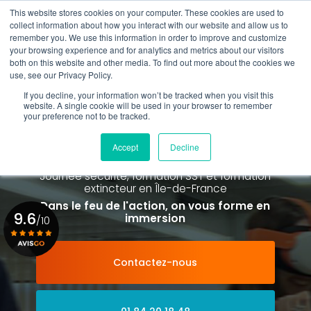
Aller
This website stores cookies on your computer. These cookies are used to
au
collect information about how you interact with our website and allow us to
contenu
remember you. We use this information in order to improve and customize
principal
your browsing experience and for analytics and metrics about our visitors
01 84 20 18 48
both on this website and other media. To find out more about the cookies we
use, see our Privacy Policy.
If you decline, your information won’t be tracked when you visit this
website. A single cookie will be used in your browser to remember
your preference not to be tracked.
Spécialiste de la formation SST et
de la Formation Incendie
Accept
Decline
à Paris La Défense depuis 2015
Journée sécurité, formation SST et formation
extincteur
en Île-de-France
Dans le feu de l'action, on vous forme en
9.6
immersion
/10
Contactez-nous
Voir le certificat