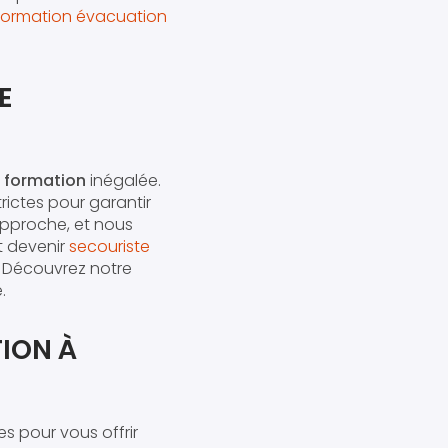
Formation évacuation
E
e formation
inégalée.
trictes pour garantir
approche, et nous
t devenir
secouriste
. Découvrez notre
.
ION À
s pour vous offrir