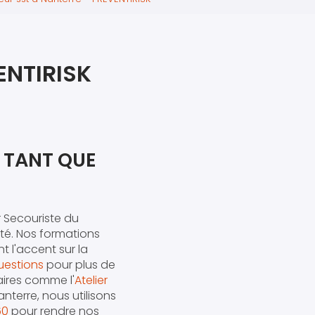
iers premiers secours
ier de Relaxation
ENTIRISK
 TANT QUE
 Secouriste du
ité. Nos formations
t l'accent sur la
uestions
pour plus de
aires comme l'
Atelier
nterre, nous utilisons
60
pour rendre nos