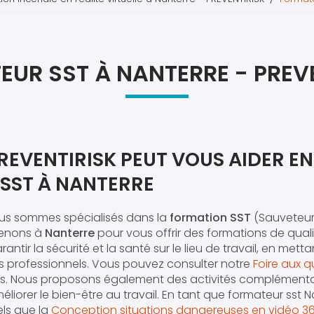
Atel
Atel
UR SST À NANTERRE - PREV
EVENTIRISK PEUT VOUS AIDER EN
SST À NANTERRE
ous sommes spécialisés dans la
formation SST
(Sauveteur
rvenons à
Nanterre
pour vous offrir des formations de qual
tir la sécurité et la santé sur le lieu de travail, en mettan
s professionnels. Vous pouvez consulter notre
Foire aux q
ices. Nous proposons également des activités complément
liorer le bien-être au travail. En tant que formateur sst Na
els que la
Conception situations dangereuses en vidéo 3