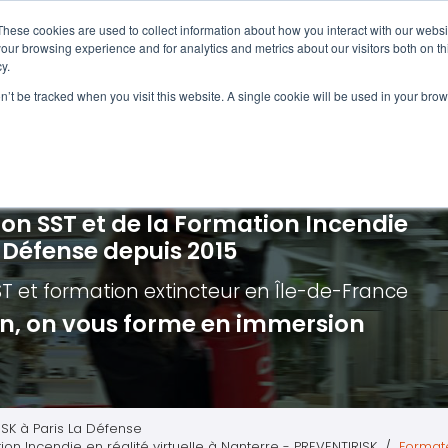
Navigation
Accueil
These cookies are used to collect information about how you interact with our webs
our browsing experience and for analytics and metrics about our visitors both on th
y.
ncendie
E-learning
Autres f
on’t be tracked when you visit this website. A single cookie will be used in your b
cerné ?
Nos modules
Formatio
Jour
vacuation incendie à distance
Incendies liés aux batteries en lithi
Formatio
Chas
vacuation incendie - Guide et Serre file
Évacuation établissements de soin
Formation
Chas
ion SST et de la Formation Incendie
quipiers de première intervention
Évacuation secteur tertiaire
Risq
a Défense depuis 2015
anipulation Extincteurs
Évacuation secteur industriel
Trav
ST et formation extincteur
en Île-de-France
ncendie en réalité augmentée
Situ
ion, on vous forme en immersion
Autr
Secu
Roue
ISK à Paris La Défense
ion Incendie en réalité virtuelle à Nanterre - PREVENTIRISK
Formate