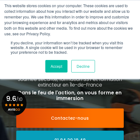
Aller
This website stores cookies on your computer. These cookies are used to
au
Rappel gratuit
collect information about how you interact with our website and allow us to
contenu
remember you. We use this information in order to improve and customize
principal
your browsing experience and for analytics and metrics about our visitors
01 84 20 18 48
both on this website and other media. To find out more about the cookies we
use, see our Privacy Policy.
If you decline, your information won’t be tracked when you visit this
website. A single cookie will be used in your browser to remember
your preference not to be tracked.
Spécialiste de la formation SST et
de la Formation Incendie
Accept
Decline
à Paris La Défense depuis 2015
Journée sécurité, formation SST et formation
extincteur
en Île-de-France
Dans le feu de l'action, on vous forme en
9.6
immersion
/10
Contactez-nous
Voir le certificat