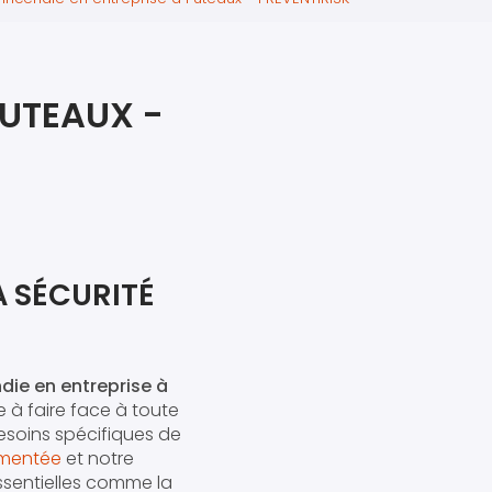
iers premiers secours
ier de Relaxation
PUTEAUX -
A SÉCURITÉ
ndie en entreprise à
e à faire face à toute
soins spécifiques de
gmentée
et notre
essentielles comme la