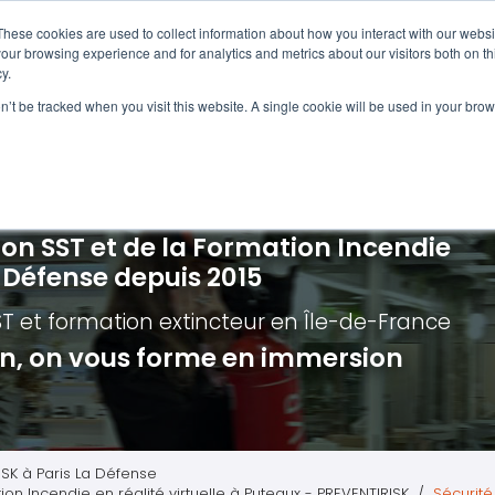
Navigation
Accueil
These cookies are used to collect information about how you interact with our webs
our browsing experience and for analytics and metrics about our visitors both on th
y.
ncendie
E-learning
Autres f
on’t be tracked when you visit this website. A single cookie will be used in your b
cerné ?
Nos modules
Formatio
Jour
vacuation incendie à distance
Incendies liés aux batteries en lithi
Formatio
Chas
vacuation incendie - Guide et Serre file
Évacuation établissements de soin
Formation
Chas
ion SST et de la Formation Incendie
quipiers de première intervention
Évacuation secteur tertiaire
Risq
a Défense depuis 2015
anipulation Extincteurs
Évacuation secteur industriel
Trav
ST et formation extincteur
en Île-de-France
ncendie en réalité augmentée
Situ
ion, on vous forme en immersion
Autr
Secu
Roue
ISK à Paris La Défense
ion Incendie en réalité virtuelle à Puteaux - PREVENTIRISK
Sécurité