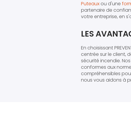
Puteaux
ou d'une
for
partenaire de confia
votre entreprise, en 
LES AVANTA
En choisissant PREVE
centrée sur le client
sécurité incendie. No
conformes aux normes 
compréhensibles pour 
nous vous aidons à pr