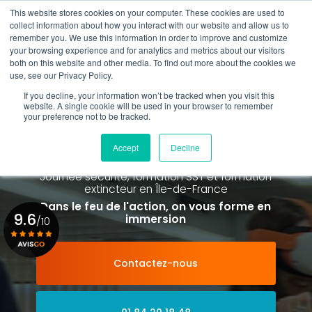
Aller
This website stores cookies on your computer. These cookies are used to
au
collect information about how you interact with our website and allow us to
contenu
remember you. We use this information in order to improve and customize
principal
your browsing experience and for analytics and metrics about our visitors
01 84 20 18 48
both on this website and other media. To find out more about the cookies we
use, see our Privacy Policy.
If you decline, your information won’t be tracked when you visit this
website. A single cookie will be used in your browser to remember
your preference not to be tracked.
Spécialiste de la formation SST et
de la Formation Incendie
Accept
Decline
à Paris La Défense depuis 2015
Journée sécurité, formation SST et formation
extincteur
en Île-de-France
Dans le feu de l'action, on vous forme en
9.6
immersion
/10
Contactez-nous
Voir le certificat