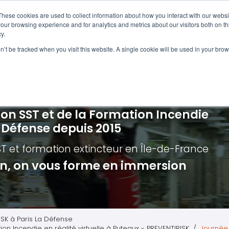
Navigation
Accueil
These cookies are used to collect information about how you interact with our webs
our browsing experience and for analytics and metrics about our visitors both on th
y.
ncendie
E-learning
Autres f
on’t be tracked when you visit this website. A single cookie will be used in your b
cerné ?
Nos modules
Formatio
Jour
vacuation incendie à distance
Incendies liés aux batteries en lithi
Formatio
Chas
vacuation incendie - Guide et Serre file
Évacuation établissements de soin
Formation
Chas
ion SST et de la Formation Incendie
quipiers de première intervention
Évacuation secteur tertiaire
Risq
a Défense depuis 2015
anipulation Extincteurs
Évacuation secteur industriel
Trav
ST et formation extincteur
en Île-de-France
ncendie en réalité augmentée
Situ
ion, on vous forme en immersion
Autr
Secu
Roue
ISK à Paris La Défense
ion Incendie en réalité virtuelle à Puteaux - PREVENTIRISK
Journée 