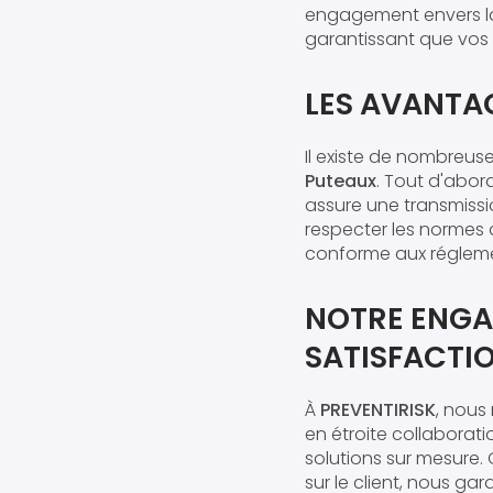
engagement envers la
garantissant que vos 
LES AVANTAG
Il existe de nombreuse
Puteaux
. Tout d'abor
assure une transmissi
respecter les normes d
conforme aux régleme
NOTRE ENGA
SATISFACTIO
À
PREVENTIRISK
, nous
en étroite collaborat
solutions sur mesure.
sur le client, nous gar