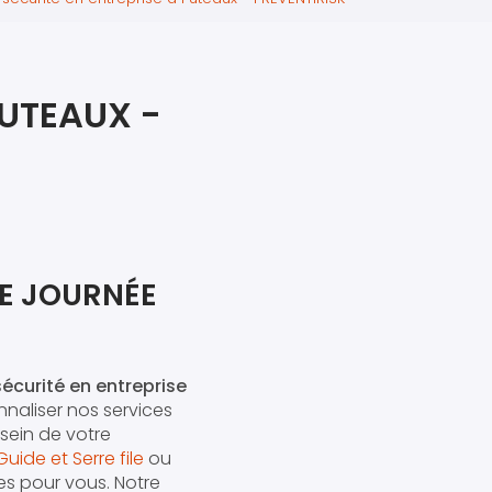
iers premiers secours
ier de Relaxation
PUTEAUX -
RE JOURNÉE
écurité en entreprise
naliser nos services
 sein de votre
ide et Serre file
ou
es pour vous. Notre