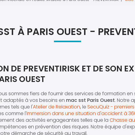
Atel
Atel
ST À PARIS OUEST - PREVEN
N DE PREVENTIRISK ET DE SON EX
ARIS OUEST
nous sommes fiers de fournir des services de formation en 
nt adaptés à vos besoins en
mac sst Paris Ouest
. Notre 
nes tels que l'
Atelier de Relaxation
, le
SecuQuiz - premiers
es comme l'
Immersion dans une situation d'accident à 360° 
ment des activités engageantes telles que la
Chasse aux
mpétences en prévention des risques. Notre équipe d'expe
re démarche de sécurité au travail.