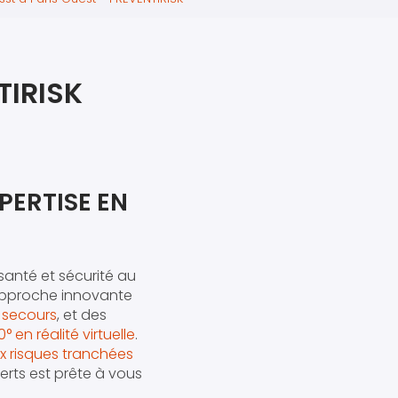
iers premiers secours
ier de Relaxation
TIRISK
PERTISE EN
santé et sécurité au
approche innovante
 secours
, et des
en réalité virtuelle
.
 risques tranchées
rts est prête à vous