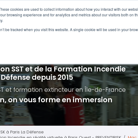
Navigation
Accueil
These cookies are used to collect information about how you interact with our webs
our browsing experience and for analytics and metrics about our visitors both on th
y.
ncendie
E-learning
Autres f
on’t be tracked when you visit this website. A single cookie will be used in your b
cerné ?
Nos modules
Formatio
Jour
vacuation incendie à distance
Incendies liés aux batteries en lithi
Formatio
Chas
vacuation incendie - Guide et Serre file
Évacuation établissements de soin
Formation
Chas
ion SST et de la Formation Incendie
quipiers de première intervention
Évacuation secteur tertiaire
Risq
a Défense depuis 2015
anipulation Extincteurs
Évacuation secteur industriel
Trav
ST et formation extincteur
en Île-de-France
ncendie en réalité augmentée
Situ
ion, on vous forme en immersion
Autr
Secu
Roue
ISK à Paris La Défense
ion Incendie en réalité virtuelle à Paris Ouest - PREVENTIRISK
Mac 