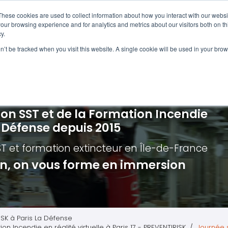
Navigation
Accueil
These cookies are used to collect information about how you interact with our webs
our browsing experience and for analytics and metrics about our visitors both on th
y.
ncendie
E-learning
Autres f
on’t be tracked when you visit this website. A single cookie will be used in your b
cerné ?
Nos modules
Formatio
Jour
vacuation incendie à distance
Incendies liés aux batteries en lithi
Formatio
Chas
vacuation incendie - Guide et Serre file
Évacuation établissements de soin
Formation
Chas
ion SST et de la Formation Incendie
quipiers de première intervention
Évacuation secteur tertiaire
Risq
a Défense depuis 2015
anipulation Extincteurs
Évacuation secteur industriel
Trav
ST et formation extincteur
en Île-de-France
ncendie en réalité augmentée
Situ
ion, on vous forme en immersion
Autr
Secu
Roue
ISK à Paris La Défense
on Incendie en réalité virtuelle à Paris 17 - PREVENTIRISK
Journée s