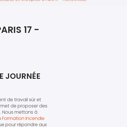
iers premiers secours
ier de Relaxation
ARIS 17 -
RE JOURNÉE
t de travail sûr et
met de proposer des
7
. Nous mettons à
n
Formation Incendie
ue pour répondre aux