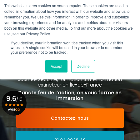
Aller
This website stores cookies on your computer. These cookies are used to
au
collect information about how you interact with our website and allow us to
contenu
remember you. We use this information in order to improve and customize
principal
your browsing experience and for analytics and metrics about our visitors
01 84 20 18 48
both on this website and other media. To find out more about the cookies we
use, see our Privacy Policy.
If you decline, your information won’t be tracked when you visit this
website. A single cookie will be used in your browser to remember
your preference not to be tracked.
Spécialiste de la formation SST et
de la Formation Incendie
Accept
Decline
à Paris La Défense depuis 2015
Journée sécurité, formation SST et formation
extincteur
en Île-de-France
Dans le feu de l'action, on vous forme en
9.6
immersion
/10
Contactez-nous
Voir le certificat