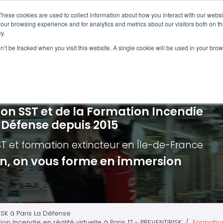
Navigation
Accueil
These cookies are used to collect information about how you interact with our webs
our browsing experience and for analytics and metrics about our visitors both on th
y.
ncendie
E-learning
Autres f
on’t be tracked when you visit this website. A single cookie will be used in your b
cerné ?
Nos modules
Formatio
Jour
vacuation incendie à distance
Incendies liés aux batteries en lithi
Formatio
Chas
vacuation incendie - Guide et Serre file
Évacuation établissements de soin
Formation
Chas
ion SST et de la Formation Incendie
quipiers de première intervention
Évacuation secteur tertiaire
Risq
a Défense depuis 2015
anipulation Extincteurs
Évacuation secteur industriel
Trav
ST et formation extincteur
en Île-de-France
ncendie en réalité augmentée
Situ
ion, on vous forme en immersion
Autr
Secu
Roue
ISK à Paris La Défense
on Incendie en réalité virtuelle à Paris 17 - PREVENTIRISK
Formation