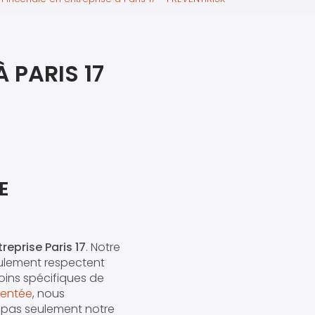
iers premiers secours
ier de Relaxation
 PARIS 17
E
reprise Paris 17
. Notre
eulement respectent
oins spécifiques de
mentée
, nous
z pas seulement notre