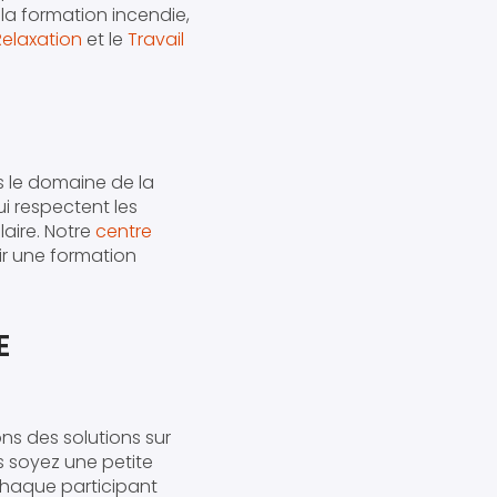
e la formation incendie,
Relaxation
et le
Travail
 le domaine de la
i respectent les
aire. Notre
centre
ir une formation
E
s des solutions sur
 soyez une petite
haque participant