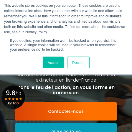
Aller
This website stores cookies on your computer. These cookies are used to
au
collect information about how you interact with our website and allow us to
contenu
remember you. We use this information in order to improve and customize
principal
your browsing experience and for analytics and metrics about our visitors
01 84 20 18 48
both on this website and other media. To find out more about the cookies we
use, see our Privacy Policy.
If you decline, your information won’t be tracked when you visit this
website. A single cookie will be used in your browser to remember
your preference not to be tracked.
Spécialiste de la formation SST et
de la Formation Incendie
Accept
Decline
à Paris La Défense depuis 2015
Journée sécurité, formation SST et formation
extincteur
en Île-de-France
Dans le feu de l'action, on vous forme en
9.6
immersion
/10
Contactez-nous
Voir le certificat