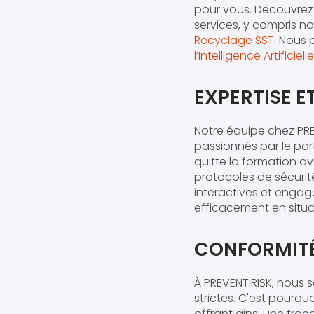
pour vous. Découvrez
services, y compris 
Recyclage SST
. Nous
l’Intelligence Artificielle
EXPERTISE E
Notre équipe chez PRE
passionnés par le pa
quitte la formation 
protocoles de sécurit
interactives et enga
efficacement en situat
CONFORMITÉ
À PREVENTIRISK, nous s
strictes. C'est pourq
offrant ainsi une tran