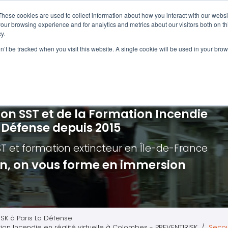
Navigation
Accueil
These cookies are used to collect information about how you interact with our webs
our browsing experience and for analytics and metrics about our visitors both on th
y.
ncendie
E-learning
Autres f
on’t be tracked when you visit this website. A single cookie will be used in your b
cerné ?
Nos modules
Formatio
Jour
vacuation incendie à distance
Incendies liés aux batteries en lithi
Formatio
Chas
vacuation incendie - Guide et Serre file
Évacuation établissements de soin
Formation
Chas
ion SST et de la Formation Incendie
quipiers de première intervention
Évacuation secteur tertiaire
Risq
a Défense depuis 2015
anipulation Extincteurs
Évacuation secteur industriel
Trav
ST et formation extincteur
en Île-de-France
ncendie en réalité augmentée
Situ
ion, on vous forme en immersion
Autr
Secu
Roue
ISK à Paris La Défense
tion Incendie en réalité virtuelle à Colombes - PREVENTIRISK
Secou