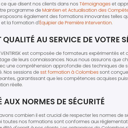
 ce que disent nos clients dans nos
Témoignages
et appr
notre programme de
Maintien et Actualisation des Compét
 proposons également des formations innovantes telles q
et la formation d'
Équipier de Première Intervention
.
T QUALITÉ AU SERVICE DE VOTRE 
VENTIRISK est composée de formateurs expérimentés et cer
rtage de leurs connaissances. Nous nous assurons que c
avec une compréhension approfondie des techniques de 
é. Nos sessions de
sst formation à Colombes
sont conçues
geantes, garantissant que les compétences acquises puis
ion réelle.
 AUX NORMES DE SÉCURITÉ
avons combien il est crucial de respecter les normes de sé
uoi toutes nos formations sont conformes aux réglementat
quillité d'esprit à nos clients. Les entreprises de Colombe