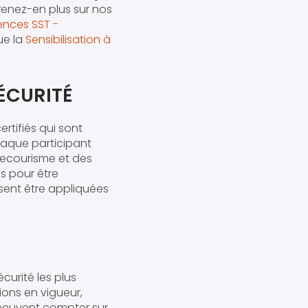
enez-en plus sur nos
ences SST -
ue la
Sensibilisation à
SÉCURITÉ
tifiés qui sont
haque participant
secourisme et des
 pour être
sent être appliquées
curité les plus
ions en vigueur,
s peuvent compter sur