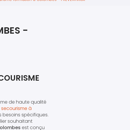
iers premiers secours
ier de Relaxation
BES -
ECOURISME
sme de haute qualité
t secourisme à
s besoins spécifiques.
ier souhaitant
Colombes
est conçu