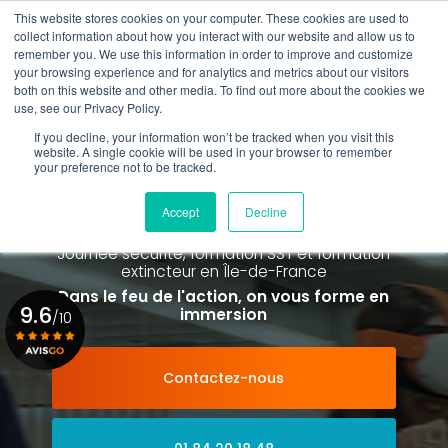
Aller
This website stores cookies on your computer. These cookies are used to
au
collect information about how you interact with our website and allow us to
contenu
remember you. We use this information in order to improve and customize
principal
your browsing experience and for analytics and metrics about our visitors
01 84 20 18 48
both on this website and other media. To find out more about the cookies we
use, see our Privacy Policy.
If you decline, your information won’t be tracked when you visit this
website. A single cookie will be used in your browser to remember
your preference not to be tracked.
Spécialiste de la formation SST et
de la Formation Incendie
Accept
Decline
à Paris La Défense depuis 2015
Journée sécurité, formation SST et formation
extincteur
en Île-de-France
Dans le feu de l'action, on vous forme en
9.6
immersion
/10
Contactez-nous
Voir le certificat