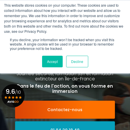
Aller
This website stores cookies on your computer. These cookies are used to
au
collect information about how you interact with our website and allow us to
contenu
remember you. We use this information in order to improve and customize
principal
your browsing experience and for analytics and metrics about our visitors
01 84 20 18 48
both on this website and other media. To find out more about the cookies we
use, see our Privacy Policy.
If you decline, your information won’t be tracked when you visit this
website. A single cookie will be used in your browser to remember
your preference not to be tracked.
Spécialiste de la formation SST et
de la Formation Incendie
Accept
Decline
à Paris La Défense depuis 2015
Journée sécurité, formation SST et formation
extincteur
en Île-de-France
Dans le feu de l'action, on vous forme en
9.6
immersion
/10
Contactez-nous
Voir le certificat