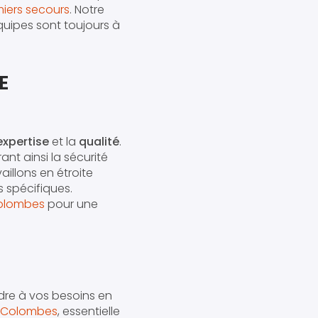
miers secours
. Notre
quipes sont toujours à
E
expertise
et la
qualité
.
nt ainsi la sécurité
illons en étroite
 spécifiques.
Colombes
pour une
re à vos besoins en
à Colombes
, essentielle