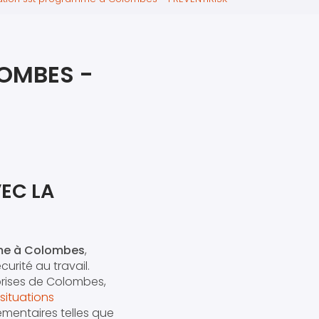
iers premiers secours
ier de Relaxation
OMBES -
EC LA
me à Colombes
,
urité au travail.
rises de Colombes,
situations
mentaires telles que