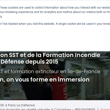
Navigation
Accueil
These cookies are used to collect information about how you interact with our webs
our browsing experience and for analytics and metrics about our visitors both on th
y.
ncendie
E-learning
Autres f
on’t be tracked when you visit this website. A single cookie will be used in your b
cerné ?
Nos modules
Formatio
Jour
vacuation incendie à distance
Incendies liés aux batteries en lithi
Formatio
Chas
vacuation incendie - Guide et Serre file
Évacuation établissements de soin
Formation
Chas
ion SST et de la Formation Incendie
quipiers de première intervention
Évacuation secteur tertiaire
Risq
a Défense depuis 2015
anipulation Extincteurs
Évacuation secteur industriel
Trav
ST et formation extincteur
en Île-de-France
ncendie en réalité augmentée
Situ
ion, on vous forme en immersion
Autr
Secu
Roue
ISK à Paris La Défense
tion Incendie en réalité virtuelle à Colombes - PREVENTIRISK
Forma