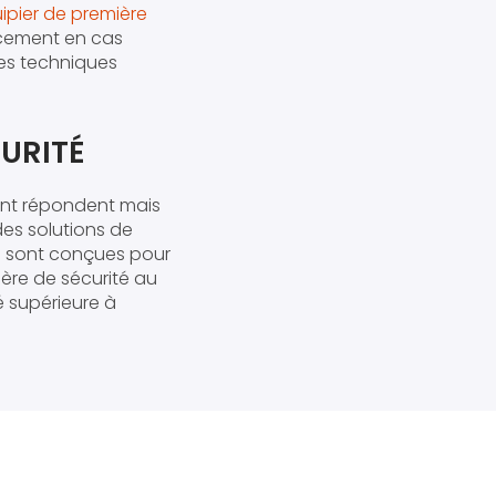
ipier de première
acement en cas
des techniques
URITÉ
ment répondent mais
es solutions de
s sont conçues pour
ière de sécurité au
é supérieure à