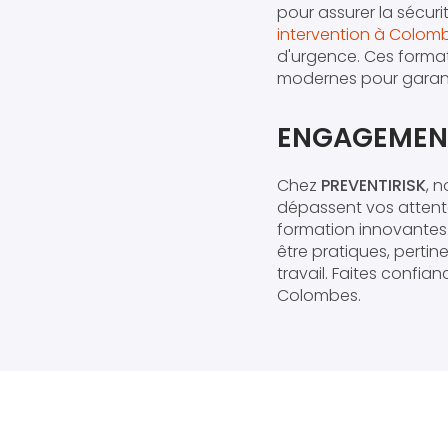
pour assurer la sécuri
intervention à Colom
d'urgence. Ces format
modernes pour garant
ENGAGEMENT 
Chez
PREVENTIRISK
, 
dépassent vos attente
formation innovantes 
être pratiques, pertin
travail. Faites confia
Colombes.