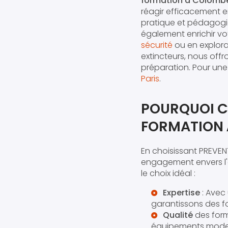
formation à Colomb
réagir efficacement 
pratique et pédagogiq
également enrichir vo
sécurité
ou en explor
extincteurs, nous off
préparation. Pour un
Paris
.
POURQUOI C
FORMATION
En choisissant PREVEN
engagement envers l'e
le choix idéal :
Expertise
: Avec
garantissons des f
Qualité
des form
équipements moder