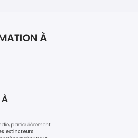
iers premiers secours
ier de Relaxation
RMATION À
 À
die, particulièrement
s extincteurs