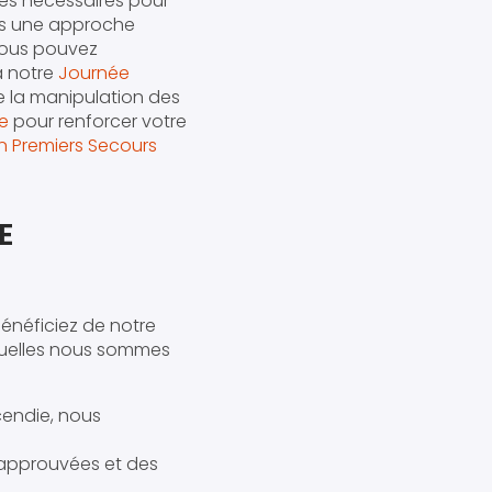
es nécessaires pour
ons une approche
 Vous pouvez
à notre
Journée
de la manipulation des
le
pour renforcer votre
n Premiers Secours
E
bénéficiez de notre
squelles nous sommes
cendie, nous
s approuvées et des