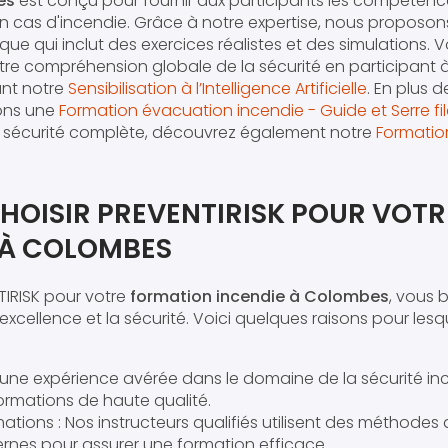
es
est conçu pour fournir aux participants les compétenc
en cas d'incendie. Grâce à notre expertise, nous propos
ue qui inclut des exercices réalistes et des simulations.
tre compréhension globale de la sécurité en participant 
ant notre
Sensibilisation à l’Intelligence Artificielle
. En plus 
rons une
Formation évacuation incendie - Guide et Serre fi
e sécurité complète, découvrez également notre
Formatio
HOISIR PREVENTIRISK POUR VOTR
 À COLOMBES
TIRISK pour votre
formation incendie à Colombes
, vous 
xcellence et la sécurité. Voici quelques raisons pour le
 une expérience avérée dans le domaine de la sécurité in
ormations de haute qualité.
ations : Nos instructeurs qualifiés utilisent des méthode
nes pour assurer une formation efficace.