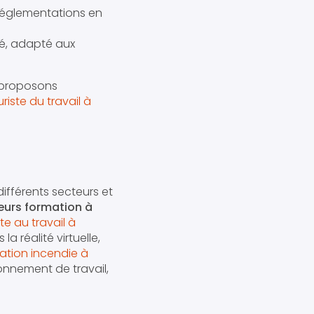
églementations en
sé, adapté aux
 proposons
riste du travail à
ifférents secteurs et
eurs formation à
e au travail à
a réalité virtuelle,
ation incendie à
onnement de travail,