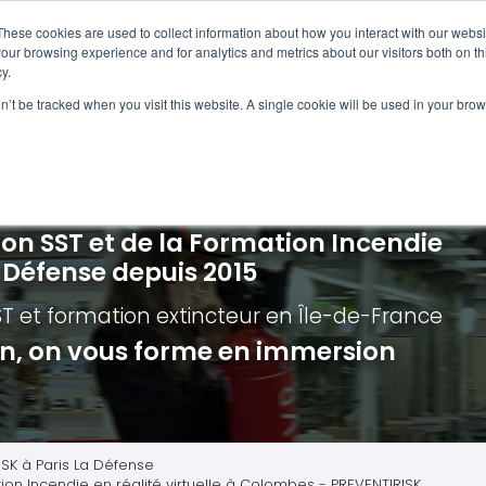
Navigation
Accueil
These cookies are used to collect information about how you interact with our webs
our browsing experience and for analytics and metrics about our visitors both on th
y.
ncendie
E-learning
Autres f
on’t be tracked when you visit this website. A single cookie will be used in your b
cerné ?
Nos modules
Formatio
Jour
vacuation incendie à distance
Incendies liés aux batteries en lithi
Formatio
Chas
vacuation incendie - Guide et Serre file
Évacuation établissements de soin
Formation
Chas
ion SST et de la Formation Incendie
quipiers de première intervention
Évacuation secteur tertiaire
Risq
a Défense depuis 2015
anipulation Extincteurs
Évacuation secteur industriel
Trav
ST et formation extincteur
en Île-de-France
ncendie en réalité augmentée
Situ
ion, on vous forme en immersion
Autr
Secu
Roue
ISK à Paris La Défense
tion Incendie en réalité virtuelle à Colombes - PREVENTIRISK