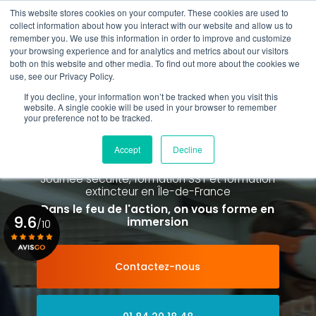
Aller
This website stores cookies on your computer. These cookies are used to
au
collect information about how you interact with our website and allow us to
contenu
remember you. We use this information in order to improve and customize
principal
your browsing experience and for analytics and metrics about our visitors
01 84 20 18 48
both on this website and other media. To find out more about the cookies we
use, see our Privacy Policy.
If you decline, your information won’t be tracked when you visit this
website. A single cookie will be used in your browser to remember
your preference not to be tracked.
Spécialiste de la formation SST et
de la Formation Incendie
Accept
Decline
à Paris La Défense depuis 2015
Journée sécurité, formation SST et formation
extincteur
en Île-de-France
Dans le feu de l'action, on vous forme en
9.6
immersion
/10
Contactez-nous
Voir le certificat