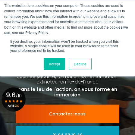
Aller
This website stores cookies on your computer. These cookies are used to
au
collect information about how you interact with our website and allow us to
contenu
remember you. We use this information in order to improve and customize
principal
your browsing experience and for analytics and metrics about our visitors
01 84 20 18 48
both on this website and other media. To find out more about the cookies we
use, see our Privacy Policy.
If you decline, your information won’t be tracked when you visit this
website. A single cookie will be used in your browser to remember
your preference not to be tracked.
Spécialiste de la formation SST et
de la Formation Incendie
Accept
Decline
à Paris La Défense depuis 2015
Journée sécurité, formation SST et formation
extincteur
en Île-de-France
Dans le feu de l'action, on vous forme en
9.6
immersion
/10
Contactez-nous
Voir le certificat