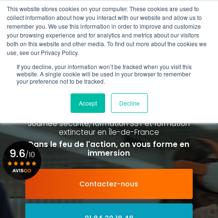
Aller
This website stores cookies on your computer. These cookies are used to
au
collect information about how you interact with our website and allow us to
contenu
remember you. We use this information in order to improve and customize
principal
your browsing experience and for analytics and metrics about our visitors
01 84 20 18 48
both on this website and other media. To find out more about the cookies we
use, see our Privacy Policy.
If you decline, your information won’t be tracked when you visit this
website. A single cookie will be used in your browser to remember
your preference not to be tracked.
Spécialiste de la formation SST et
de la Formation Incendie
Accept
Decline
à Paris La Défense depuis 2015
Journée sécurité, formation SST et formation
extincteur
en Île-de-France
Dans le feu de l'action, on vous forme en
9.6
immersion
/10
Contactez-nous
Voir le certificat