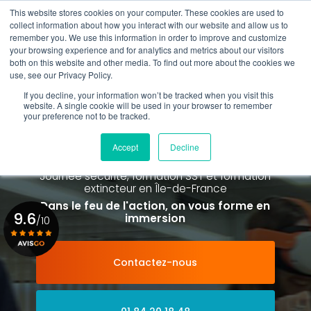
Aller
This website stores cookies on your computer. These cookies are used to
au
collect information about how you interact with our website and allow us to
contenu
remember you. We use this information in order to improve and customize
principal
your browsing experience and for analytics and metrics about our visitors
01 84 20 18 48
both on this website and other media. To find out more about the cookies we
use, see our Privacy Policy.
If you decline, your information won’t be tracked when you visit this
website. A single cookie will be used in your browser to remember
your preference not to be tracked.
Spécialiste de la formation SST et
de la Formation Incendie
Accept
Decline
à Paris La Défense depuis 2015
Journée sécurité, formation SST et formation
extincteur
en Île-de-France
Dans le feu de l'action, on vous forme en
9.6
immersion
/10
Contactez-nous
Voir le certificat