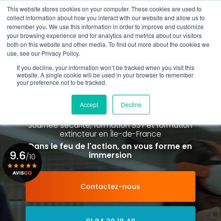
Aller
This website stores cookies on your computer. These cookies are used to
au
collect information about how you interact with our website and allow us to
contenu
remember you. We use this information in order to improve and customize
principal
your browsing experience and for analytics and metrics about our visitors
01 84 20 18 48
both on this website and other media. To find out more about the cookies we
use, see our Privacy Policy.
If you decline, your information won’t be tracked when you visit this
website. A single cookie will be used in your browser to remember
your preference not to be tracked.
Spécialiste de la formation SST et
de la Formation Incendie
Accept
Decline
à Paris La Défense depuis 2015
Journée sécurité, formation SST et formation
extincteur
en Île-de-France
Dans le feu de l'action, on vous forme en
9.6
immersion
/10
Contactez-nous
Voir le certificat